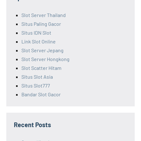
Slot Server Thailand
Situs Paling Gacor
Situs IDN Slot
Link Slot Online
Slot Server Jepang
Slot Server Hongkong
Slot Scatter Hitam
Situs Slot Asia
Situs Slot777
Bandar Slot Gacor
Recent Posts